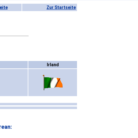
eite
Zur Startseite
Irland
rean: