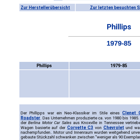
Zur Herstellerübersicht
Zur letzten besuchten S
Phillips
1979-85
Phillips
1979-85
Clenet 
Der Phillipps war ein Neo-Klassiker im Stile eines
Roadster
. Das Unternehmen produzierte ca. von 1980 bis 1985
der
Berlina Motor Car Sales
aus Knoxville in Tennessee vertrieben
Corvette C3
Chevrolet
Wagen basierte auf der
von
und war
nachempfunden.. Motor und Innenraum wurden weitgehend unver
gebaute Stückzahl schwanken zwischen "weniger als 90 Exemplare