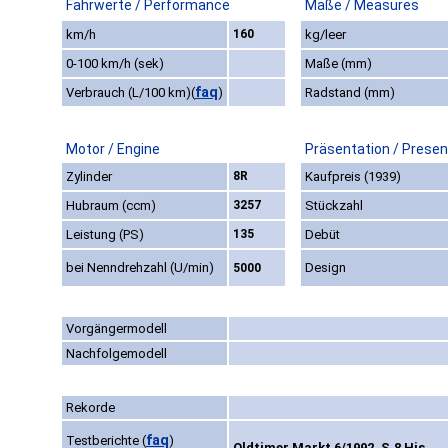
Fahrwerte / Performance
Maße / Measures
km/h
160
kg/leer
0-100 km/h (sek)
Maße (mm)
faq
Verbrauch (L/100 km)
(
)
Radstand (mm)
Motor / Engine
Präsentation / Presen
Zylinder
8R
Kaufpreis (1939)
Hubraum (ccm)
3257
Stückzahl
Leistung (PS)
135
Debüt
bei Nenndrehzahl (U/min)
Design
5000
Vorgängermodell
Nachfolgemodell
Rekorde
faq
Testberichte
(
)
Oldtimer Markt 6/1992, S.8 His