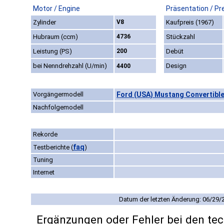
Motor / Engine
Präsentation / Pr
Zylinder
V8
Kaufpreis (1967)
Hubraum (ccm)
4736
Stückzahl
Leistung (PS)
200
Debüt
bei Nenndrehzahl (U/min)
Design
4400
Vorgängermodell
Ford (USA) Mustang Convertible
Nachfolgemodell
Rekorde
faq
Testberichte
(
)
Tuning
Internet
Datum der letzten Änderung: 06/29/
Ergänzungen oder Fehler bei den te