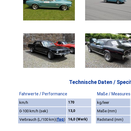
Technische Daten / Specif
Fahrwerte / Performance
Maße / Measures
km/h
170
kg/leer
0-100 km/h (sek)
13,0
Maße (mm)
faq
Verbrauch (L/100 km)
(
)
16,0 (Werk)
Radstand (mm)