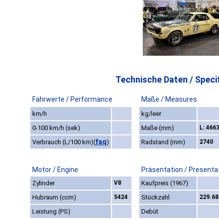
Technische Daten / Specif
Fahrwerte / Performance
Maße / Measures
km/h
kg/leer
0-100 km/h (sek)
Maße (mm)
L: 4663
faq
Verbrauch (L/100 km)
(
)
Radstand (mm)
2740
Motor / Engine
Präsentation / Presenta
Zylinder
V8
Kaufpreis (1967)
Hubraum (ccm)
5424
Stückzahl
229.68
Leistung (PS)
Debüt