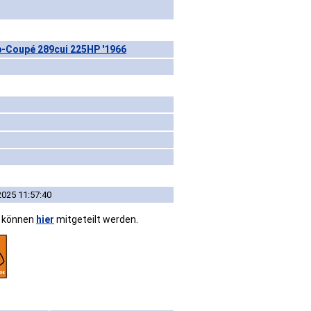
-Coupé 289cui 225HP '1966
2025 11:57:40
n können
hier
mitgeteilt werden.