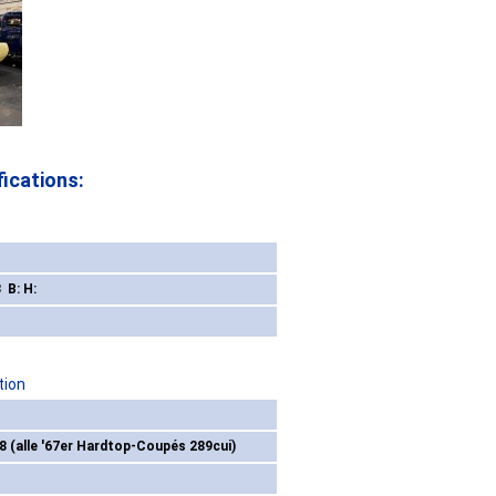
ications:
 B: H:
tion
8 (alle '67er Hardtop-Coupés 289cui)