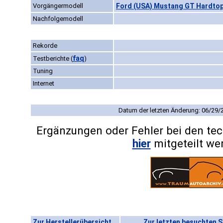
Vorgängermodell
Ford (USA) Mustang GT Hardtop
Nachfolgemodell
Rekorde
faq
Testberichte
(
)
Tuning
Internet
Datum der letzten Änderung: 06/29/
Ergänzungen oder Fehler bei den te
hier
mitgeteilt we
Zur Herstellerübersicht
Zur letzten besuchten S