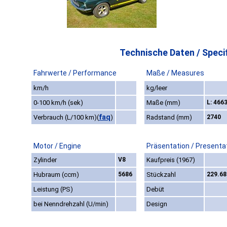
Technische Daten / Specif
Fahrwerte / Performance
Maße / Measures
km/h
kg/leer
0-100 km/h (sek)
Maße (mm)
L: 4663
faq
Verbrauch (L/100 km)
(
)
Radstand (mm)
2740
Motor / Engine
Präsentation / Presenta
Zylinder
V8
Kaufpreis (1967)
Hubraum (ccm)
5686
Stückzahl
229.68
Leistung (PS)
Debüt
bei Nenndrehzahl (U/min)
Design