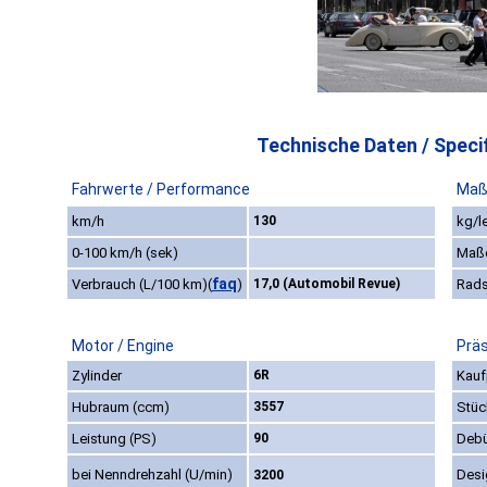
Technische Daten / Specif
Fahrwerte / Performance
Maß
km/h
130
kg/l
0-100 km/h (sek)
Maß
faq
Verbrauch (L/100 km)
(
)
17,0 (Automobil Revue)
Rads
Motor / Engine
Präs
Zylinder
6R
Kauf
Hubraum (ccm)
3557
Stüc
Leistung (PS)
90
Debü
bei Nenndrehzahl (U/min)
Desi
3200