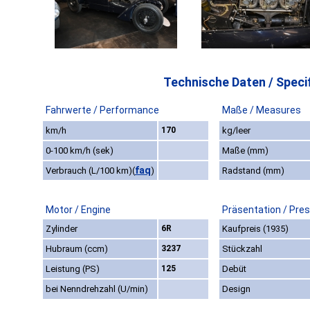
Technische Daten / Specif
Fahrwerte / Performance
Maße / Measures
km/h
170
kg/leer
0-100 km/h (sek)
Maße (mm)
faq
Verbrauch (L/100 km)
(
)
Radstand (mm)
Motor / Engine
Präsentation / Pre
Zylinder
6R
Kaufpreis (1935)
Hubraum (ccm)
3237
Stückzahl
Leistung (PS)
125
Debüt
bei Nenndrehzahl (U/min)
Design