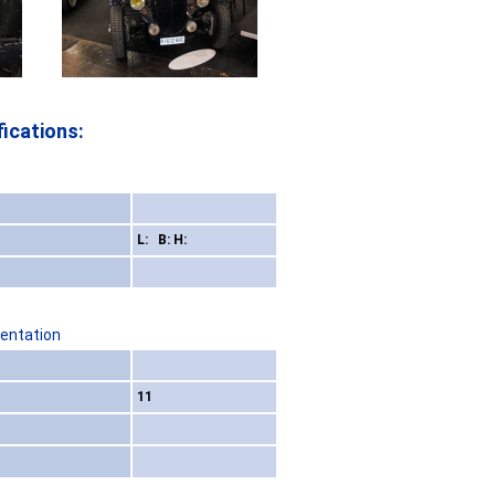
ications:
L: B: H:
sentation
11