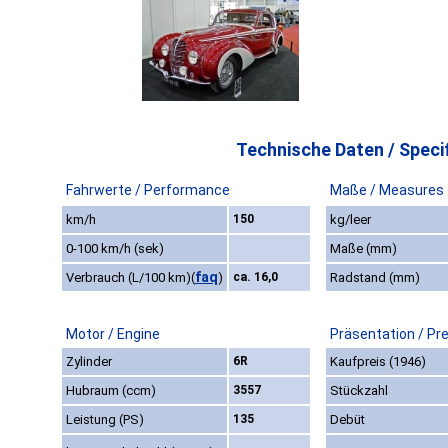
Technische Daten / Specif
Fahrwerte / Performance
Maße / Measures
km/h
150
kg/leer
0-100 km/h (sek)
Maße (mm)
faq
Verbrauch (L/100 km)
(
)
ca. 16,0
Radstand (mm)
Motor / Engine
Präsentation / Pr
Zylinder
6R
Kaufpreis (1946)
Hubraum (ccm)
3557
Stückzahl
Leistung (PS)
135
Debüt