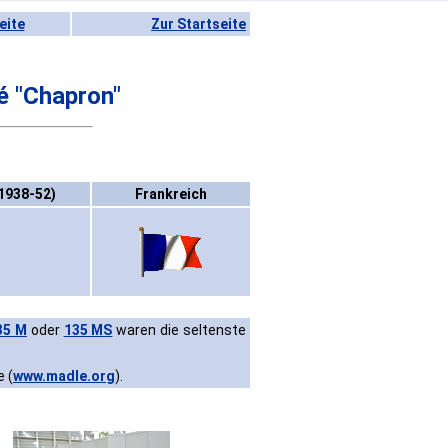
eite
Zur Startseite
 "Chapron"
1938-52)
Frankreich
35 M
oder
135 MS
waren die seltenste
e (
www.madle.org
).