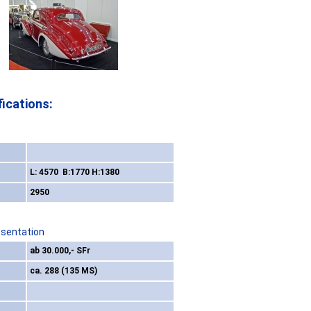
ications:
L: 4570 B:1770 H:1380
2950
esentation
ab 30.000,- SFr
ca. 288 (135 MS)