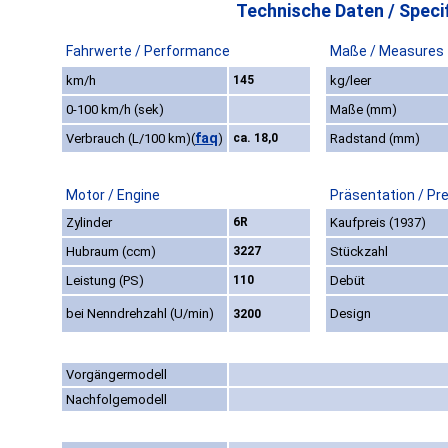
Technische Daten / Specif
Fahrwerte / Performance
Maße / Measures
km/h
145
kg/leer
0-100 km/h (sek)
Maße (mm)
faq
Verbrauch (L/100 km)
(
)
ca. 18,0
Radstand (mm)
Motor / Engine
Präsentation / Pr
Zylinder
6R
Kaufpreis (1937)
Hubraum (ccm)
3227
Stückzahl
Leistung (PS)
110
Debüt
bei Nenndrehzahl (U/min)
Design
3200
Vorgängermodell
Nachfolgemodell