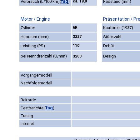
faq
Verbrauch (L/100 km)
(
)
ca. 18,0
Radstand (mm)
Motor / Engine
Präsentation / Pr
Zylinder
6R
Kaufpreis (1937)
Hubraum (ccm)
3227
Stückzahl
Leistung (PS)
110
Debüt
bei Nenndrehzahl (U/min)
Design
3200
Vorgängermodell
Nachfolgemodell
Rekorde
faq
Testberichte
(
)
Tuning
Internet