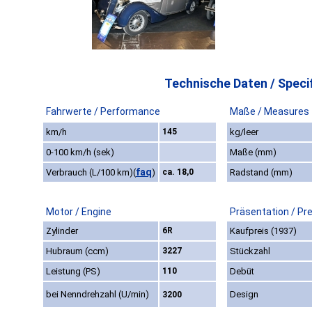
Technische Daten / Specif
Fahrwerte / Performance
Maße / Measures
km/h
145
kg/leer
0-100 km/h (sek)
Maße (mm)
faq
Verbrauch (L/100 km)
(
)
ca. 18,0
Radstand (mm)
Motor / Engine
Präsentation / Pr
Zylinder
6R
Kaufpreis (1937)
Hubraum (ccm)
3227
Stückzahl
Leistung (PS)
110
Debüt
bei Nenndrehzahl (U/min)
Design
3200