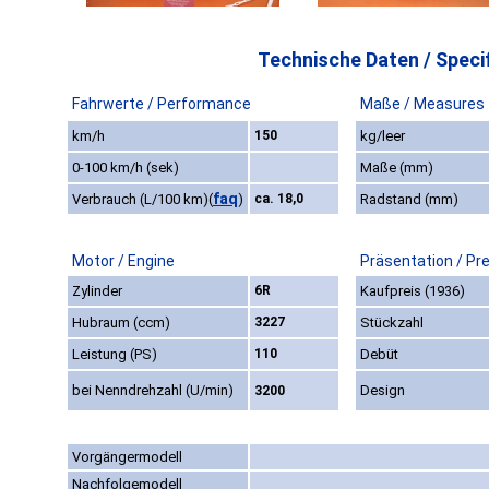
Technische Daten / Specif
Fahrwerte / Performance
Maße / Measures
km/h
150
kg/leer
0-100 km/h (sek)
Maße (mm)
faq
Verbrauch (L/100 km)
(
)
ca. 18,0
Radstand (mm)
Motor / Engine
Präsentation / Pr
Zylinder
6R
Kaufpreis (1936)
Hubraum (ccm)
3227
Stückzahl
Leistung (PS)
110
Debüt
bei Nenndrehzahl (U/min)
Design
3200
Vorgängermodell
Nachfolgemodell