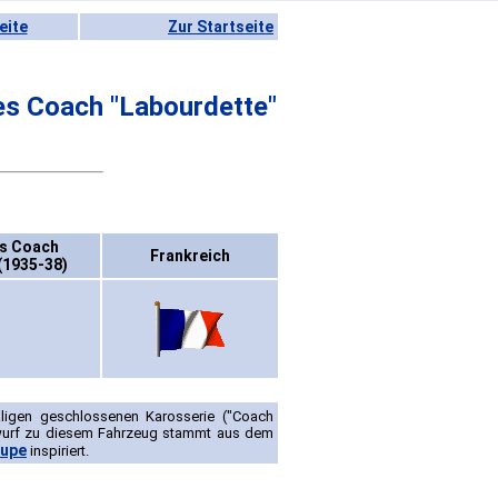
eite
Zur Startseite
es Coach "Labourdette"
es Coach
Frankreich
(1935-38)
aligen geschlossenen Karosserie ("Coach
wurf zu diesem Fahrzeug stammt aus dem
oupe
inspiriert.