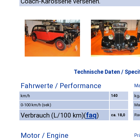
Coach-Karosserie versehen.
Technische Daten / Specif
Fahrwerte / Performance
Ma
km/h
140
kg/
0-100 km/h (sek)
Ma
faq
Verbrauch (L/100 km)
(
)
Ra
ca. 18,0
Motor / Engine
Pr