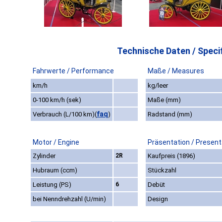
Technische Daten / Specif
Fahrwerte / Performance
Maße / Measures
km/h
kg/leer
0-100 km/h (sek)
Maße (mm)
faq
Verbrauch (L/100 km)
(
)
Radstand (mm)
Motor / Engine
Präsentation / Present
Zylinder
2R
Kaufpreis (1896)
Hubraum (ccm)
Stückzahl
Leistung (PS)
6
Debüt
bei Nenndrehzahl (U/min)
Design