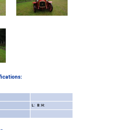
ications:
L: B: H: