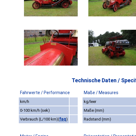
Technische Daten / Specif
Fahrwerte / Performance
Maße / Measures
km/h
kg/leer
0-100 km/h (sek)
Maße (mm)
faq
Verbrauch (L/100 km)
(
)
Radstand (mm)