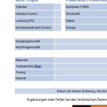
Motor / Engine
Präsentation / Presentati
Zylinder
Kaufpreis (1909)
Hubraum (ccm)
Stückzahl
Leistung (PS)
Debüt
bei Nenndrehzahl (U/min)
Design
Vorgängermodell
Nachfolgemodell
Rekorde
faq
Testberichte
(
)
Tuning
Internet
Datum der letzten Änderung: 06/29/
Ergänzungen oder Fehler bei den technischen Date