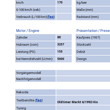
km/h
170
kg/leer
0-100 km/h (sek)
Maße (mm)
faq
Verbrauch (L/100 km)
(
)
Radstand (mm)
Motor / Engine
Präsentation / Prese
Zylinder
8R
Kaufpreis (1937)
Hubraum (ccm)
3257
Stückzahl
Leistung (PS)
155
Debüt
bei Nenndrehzahl (U/min)
Design
5000
Vorgängermodell
Nachfolgemodell
Rekorde
faq
Testberichte
(
)
Oldtimer Markt 6/1992 His
Tuning