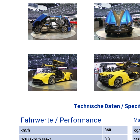
Technische Daten / Specif
Fahrwerte / Performance
Ma
km/h
360
kg/
0-100 km/h (sek)
3,3
Ma