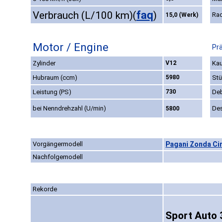
faq
Verbrauch (L/100 km)
(
)
Ra
15,0 (Werk)
Motor / Engine
Pr
Zylinder
V12
Kau
Hubraum (ccm)
5980
Stü
Leistung (PS)
730
De
bei Nenndrehzahl (U/min)
De
5800
Vorgängermodell
Pagani Zonda Ci
Nachfolgemodell
Rekorde
Sport Auto 