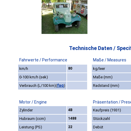
Technische Daten / Specif
Fahrwerte / Performance
Maße / Measures
km/h
80
kg/leer
0-100 km/h (sek)
Maße (mm)
faq
Verbrauch (L/100 km)
(
)
Radstand (mm)
Motor / Engine
Präsentation / Pres
Zylinder
4B
Kaufpreis (1931)
Hubraum (ccm)
1488
Stückzahl
Leistung (PS)
22
Debüt