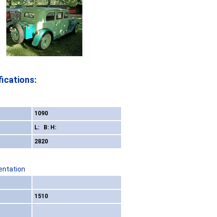
ications:
1090
L: B: H:
2820
entation
1510