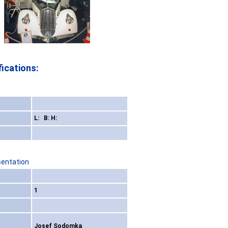
ications:
L: B: H:
sentation
1
Josef Sodomka