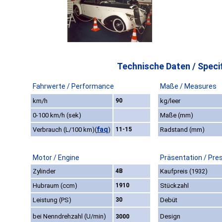
Technische Daten / Specif
Fahrwerte / Performance
Maße / Measures
km/h
90
kg/leer
0-100 km/h (sek)
Maße (mm)
faq
Verbrauch (L/100 km)
(
)
11-15
Radstand (mm)
Motor / Engine
Präsentation / Pre
Zylinder
4B
Kaufpreis (1932)
Hubraum (ccm)
1910
Stückzahl
Leistung (PS)
30
Debüt
bei Nenndrehzahl (U/min)
Design
3000