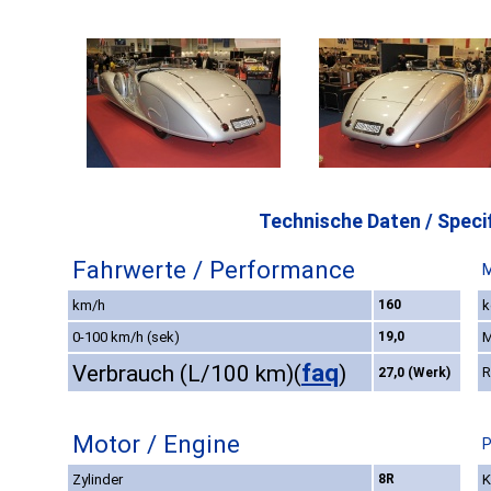
Technische Daten / Specif
Fahrwerte / Performance
M
km/h
160
k
0-100 km/h (sek)
19,0
M
faq
Verbrauch (L/100 km)
(
)
R
27,0 (Werk)
Motor / Engine
P
Zylinder
8R
K