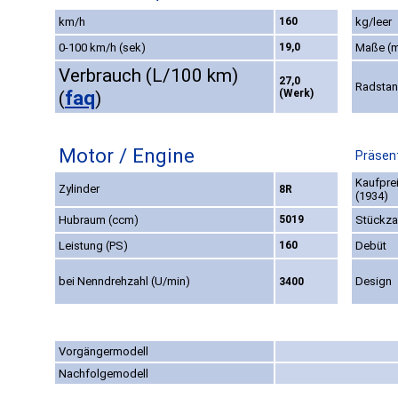
km/h
160
kg/leer
0-100 km/h (sek)
19,0
Maße (
Verbrauch (L/100 km)
27,0
Radsta
faq
(Werk)
(
)
Motor / Engine
Präsent
Kaufpre
Zylinder
8R
(1934)
Hubraum (ccm)
5019
Stückza
Leistung (PS)
160
Debüt
bei Nenndrehzahl (U/min)
Design
3400
Vorgängermodell
Nachfolgemodell