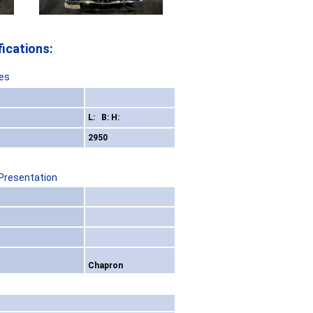
ications:
es
L: B: H:
2950
 Presentation
Chapron