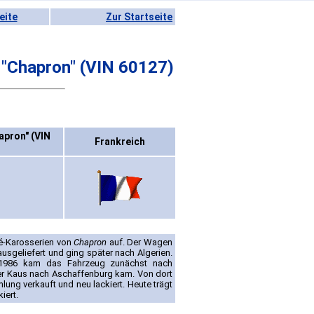
eite
Zur Startseite
"Chapron" (VIN 60127)
apron" (VIN
Frankreich
pé-Karosserien von
Chapron
auf. Der Wagen
sgeliefert und ging später nach Algerien.
. 1986 kam das Fahrzeug zunächst nach
er Kaus nach Aschaffenburg kam. Von dort
ng verkauft und neu lackiert. Heute trägt
iert.