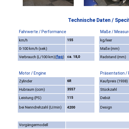
Technische Daten / Specif
Fahrwerte / Performance
Maße / Measur
km/h
155
kg/leer
0-100 km/h (sek)
Maße (mm)
faq
Verbrauch (L/100 km)
(
)
ca. 18,0
Radstand (mm)
Motor / Engine
Präsentation /
Zylinder
6R
Kaufpreis (1938)
Hubraum (ccm)
3557
Stückzahl
Leistung (PS)
115
Debüt
bei Nenndrehzahl (U/min)
Design
4200
Vorgängermodell