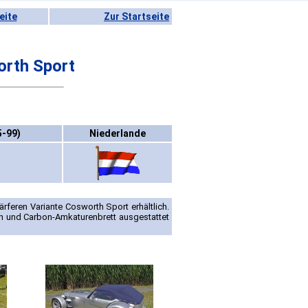
eite
Zur Startseite
rth Sport
5-99)
Niederlande
rferen Variante Cosworth Sport erhältlich.
ln und Carbon-Amkaturenbrett ausgestattet