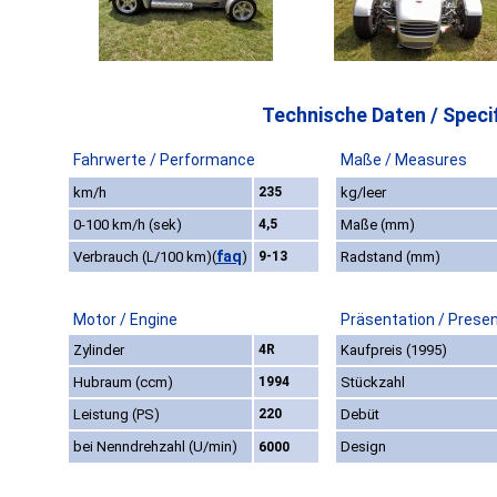
Technische Daten / Specif
Fahrwerte / Performance
Maße / Measures
km/h
235
kg/leer
0-100 km/h (sek)
4,5
Maße (mm)
faq
Verbrauch (L/100 km)
(
)
9-13
Radstand (mm)
Motor / Engine
Präsentation / Prese
Zylinder
4R
Kaufpreis (1995)
Hubraum (ccm)
1994
Stückzahl
Leistung (PS)
220
Debüt
bei Nenndrehzahl (U/min)
Design
6000