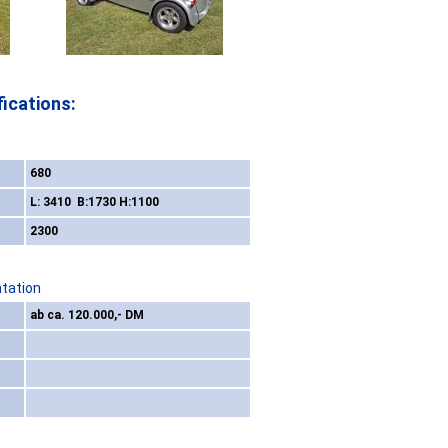
ications:
680
L: 3410 B:1730 H:1100
2300
ntation
ab ca. 120.000,- DM