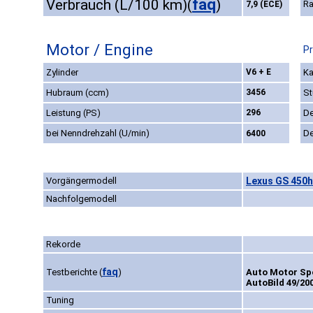
faq
Verbrauch (L/100 km)
(
)
Ra
7,9 (ECE)
Motor / Engine
Pr
Zylinder
V6 + E
Ka
Hubraum (ccm)
3456
St
Leistung (PS)
296
De
bei Nenndrehzahl (U/min)
De
6400
Vorgängermodell
Lexus GS 450h
Nachfolgemodell
Rekorde
faq
Testberichte
(
)
Auto Motor Spo
AutoBild 49/200
Tuning