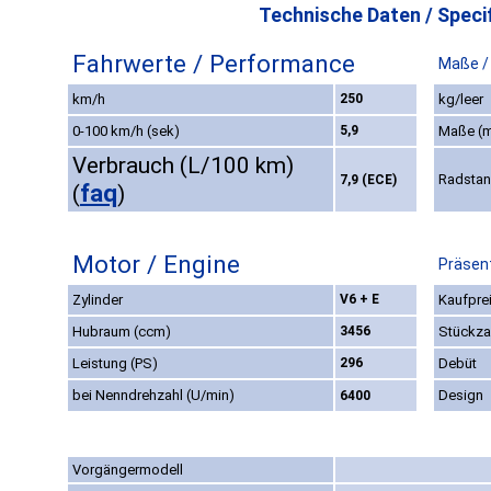
Technische Daten / Specif
Fahrwerte / Performance
Maße /
km/h
250
kg/leer
0-100 km/h (sek)
5,9
Maße (
Verbrauch (L/100 km)
Radsta
7,9 (ECE)
faq
(
)
Motor / Engine
Präsent
Zylinder
V6 + E
Kaufprei
Hubraum (ccm)
3456
Stückza
Leistung (PS)
296
Debüt
bei Nenndrehzahl (U/min)
Design
6400
Vorgängermodell