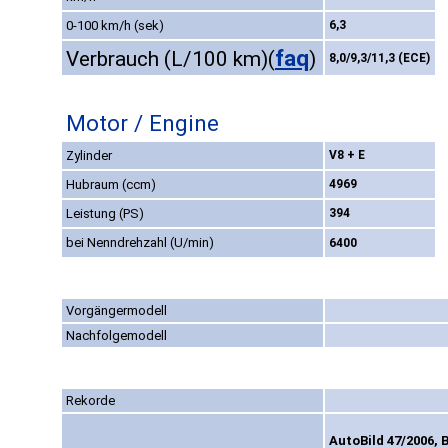
0-100 km/h (sek)
6,3
faq
Verbrauch (L/100 km)
(
)
8,0/9,3/11,3 (ECE)
Motor / Engine
Zylinder
V8 + E
Hubraum (ccm)
4969
Leistung (PS)
394
bei Nenndrehzahl (U/min)
6400
Vorgängermodell
Nachfolgemodell
Rekorde
AutoBild 47/2006, 