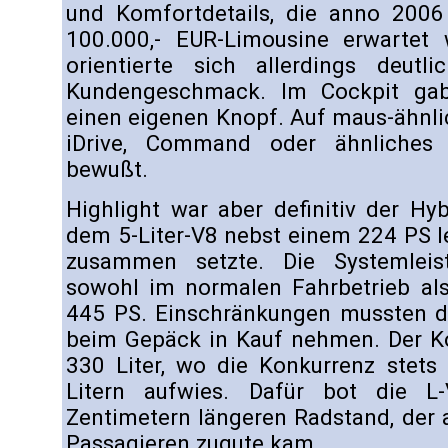
und Komfortdetails, die anno 200
100.000,- EUR-Limousine erwartet
orientierte sich allerdings deut
Kundengeschmack. Im Cockpit gab
einen eigenen Knopf. Auf maus-ähnl
iDrive, Command oder ähnliches
bewußt.
Highlight war aber definitiv der Hyb
dem 5-Liter-V8 nebst einem 224 PS l
zusammen setzte. Die Systemleist
sowohl im normalen Fahrbetrieb als
445 PS. Einschränkungen mussten di
beim Gepäck in Kauf nehmen. Der Ko
330 Liter, wo die Konkurrenz stet
Litern aufwies. Dafür bot die L
Zentimetern längeren Radstand, der 
Passagieren zugute kam.