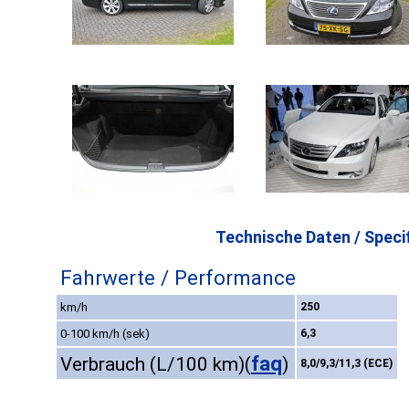
Technische Daten / Specif
Fahrwerte / Performance
km/h
250
0-100 km/h (sek)
6,3
faq
Verbrauch (L/100 km)
(
)
8,0/9,3/11,3 (ECE)