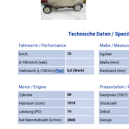
Technische Daten / Specif
Fahrwerte / Performance
Maße / Measur
km/h
70
kg/leer
0-100 km/h (sek)
Maße (mm)
faq
Verbrauch (L/100 km)
(
)
6,5 (Werk)
Radstand (mm)
Motor / Engine
Präsentation /
Zylinder
4R
Kaufpreis (1927)
Hubraum (ccm)
1018
Stückzahl
Leistung (PS)
16
Debüt
bei Nenndrehzahl (U/min)
Design
2800