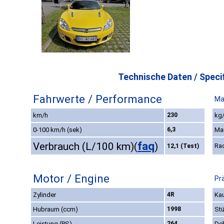
Technische Daten / Specif
Fahrwerte / Performance
Ma
km/h
230
kg/
0-100 km/h (sek)
6,3
Ma
faq
Verbrauch (L/100 km)
(
)
Ra
12,1 (Test)
Motor / Engine
Pr
Zylinder
4R
Kau
Hubraum (ccm)
1998
St
Leistung (PS)
264
De