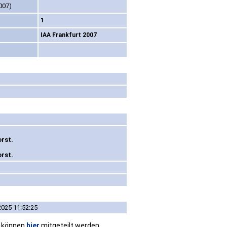
007)
1
IAA Frankfurt 2007
rst.
rst.
2025 11:52:25
n können
hier
mitgeteilt werden.