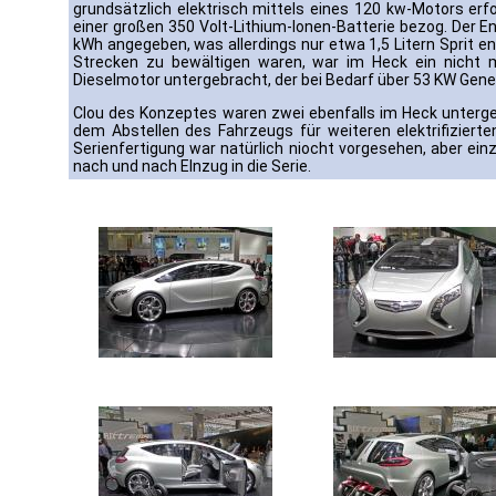
grundsätzlich elektrisch mittels eines 120 kw-Motors erf
einer großen 350 Volt-Lithium-Ionen-Batterie bezog. Der 
kWh angegeben, was allerdings nur etwa 1,5 Litern Sprit e
Strecken zu bewältigen waren, war im Heck ein nicht m
Dieselmotor untergebracht, der bei Bedarf über 53 KW Gen
Clou des Konzeptes waren zwei ebenfalls im Heck unterge
dem Abstellen des Fahrzeugs für weiteren elektrifizierte
Serienfertigung war natürlich niocht vorgesehen, aber e
nach und nach EInzug in die Serie.