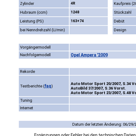
Zylinder
4R
Kaufpreis (2
Hubraum (ccm)
1248
Stückzahl
Leistung (PS)
163+74
Debüt
bei Nenndrehzahl (U/min)
Design
Vorgängermodell
Nachfolgemodell
Opel Ampera '2009
Rekorde
Auto Motor Sport 20/2007, S.34 Vo
faq
Testberichte
(
)
AutoBild 37/2007, S.36 Vorst.
Auto Motor Sport 23/2007, S.48 Vo
Tuning
Internet
Datum der letzten Änderung: 06/29/
Ergänzungen oder Fehler bei den technischen Date