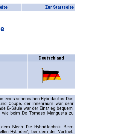
eite
Zur Startseite
me
Deutschland
on eines seriennahen Hybridautos. Das
und Coupé, der Innenraum war sehr
ende B-Säule war der Einstieg bequem,
pen wie beim De Tomaso Mangusta zu
 dem Blech: Die Hybridtechnik. Beim
llen Hybriden", bei dem der Vortrieb