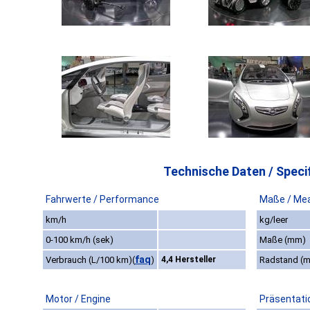
Technische Daten / Specif
Fahrwerte / Performance
Maße / Me
km/h
kg/leer
0-100 km/h (sek)
Maße (mm)
faq
Verbrauch (L/100 km)
(
)
4,4 Hersteller
Radstand (
Motor / Engine
Präsentati