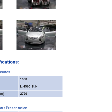
ications:
asures
1500
L: 4560 B: H:
mm)
2720
on / Presentation