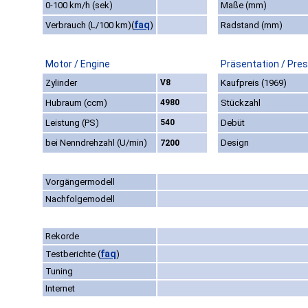
0-100 km/h (sek)
Maße (mm)
faq
Verbrauch (L/100 km)
(
)
Radstand (mm)
Motor / Engine
Präsentation / Pre
Zylinder
V8
Kaufpreis (1969)
Hubraum (ccm)
4980
Stückzahl
Leistung (PS)
540
Debüt
bei Nenndrehzahl (U/min)
Design
7200
Vorgängermodell
Nachfolgemodell
Rekorde
faq
Testberichte
(
)
Tuning
Internet