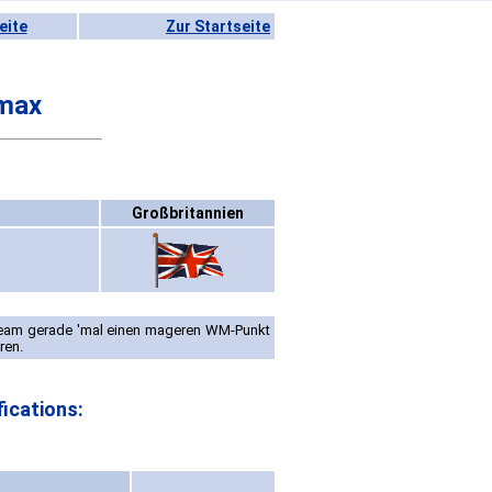
eite
Zur Startseite
imax
Großbritannien
eam gerade 'mal einen mageren WM-Punkt
ren.
ications: