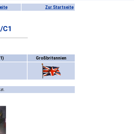
eite
Zur Startseite
A/C1
1)
Großbritannien
zt.