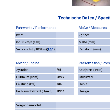
Technische Daten / Specif
Fahrwerte / Performance
Maße / Measures
km/h
kg/leer
0-100 km/h (sek)
Maße (mm)
faq
Verbrauch (L/100 km)
(
)
Radstand (mm)
Motor / Engine
Präsentation / Pre
Zylinder
V8
Kaufpreis (1982)
Hubraum (ccm)
4980
Stückzahl
Leistung (PS)
680
Debüt
bei Nenndrehzahl (U/min)
Design
8300
Vorgängermodell