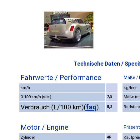
Technische Daten / Specif
Fahrwerte / Performance
Maße /
km/h
kg/leer
0-100 km/h (sek)
7,5
Maße (
faq
Verbrauch (L/100 km)
(
)
Radstan
5,3
Motor / Engine
Präsent
Zylinder
4R
Kaufprei