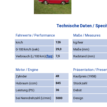
Technische Daten / Specif
Fahrwerte / Performance
Maße / Measures
km/h
126
kg/leer
0-100 km/h (sek)
29,0
Maße (mm)
faq
Verbrauch (L/100 km)
(
)
7,5
Radstand (mm)
Motor / Engine
Präsentation / Prese
Zylinder
4R
Kaufpreis (1958)
Hubraum (ccm)
845
Stückzahl
Leistung (PS)
36
Debüt
bei Nenndrehzahl (U/min)
Design
5000