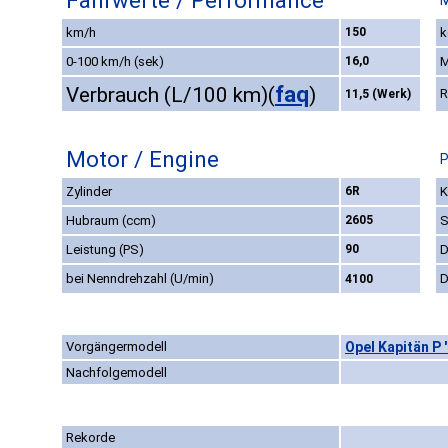
Fahrwerte / Performance
M
km/h
150
k
0-100 km/h (sek)
16,0
M
faq
Verbrauch (L/100 km)
(
)
R
11,5 (Werk)
Motor / Engine
P
Zylinder
6R
K
Hubraum (ccm)
2605
S
Leistung (PS)
90
D
bei Nenndrehzahl (U/min)
D
4100
Vorgängermodell
Opel Kapitän P 
Nachfolgemodell
Rekorde