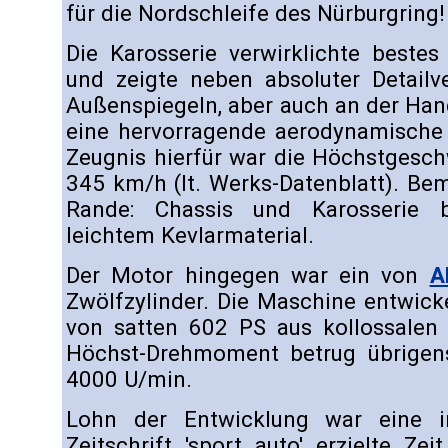
für die Nordschleife des Nürburgring!
Die Karosserie verwirklichte bestes
und zeigte neben absoluter Detailve
Außenspiegeln, aber auch an der Han
eine hervorragende aerodynamische E
Zeugnis hierfür war die Höchstgesch
345 km/h (lt. Werks-Datenblatt). Be
Rande: Chassis und Karosserie 
leichtem Kevlarmaterial.
Der Motor hingegen war ein von
A
Zwölfzylinder. Die Maschine entwicke
von satten 602 PS aus kollossalen 
Höchst-Drehmoment betrug übrigen
4000 U/min.
Lohn der Entwicklung war eine i
Zeitschrift 'sport auto' erzielte Ze