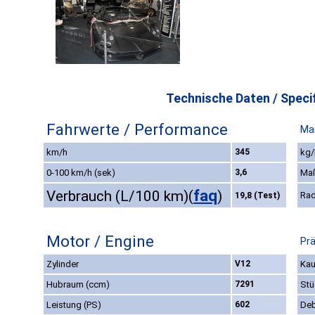
Technische Daten / Specif
Fahrwerte / Performance
Ma
km/h
345
kg/
0-100 km/h (sek)
3,6
Ma
faq
Verbrauch (L/100 km)
(
)
Rad
19,8 (Test)
Motor / Engine
Prä
Zylinder
V12
Kau
Hubraum (ccm)
7291
Stü
Leistung (PS)
602
Deb