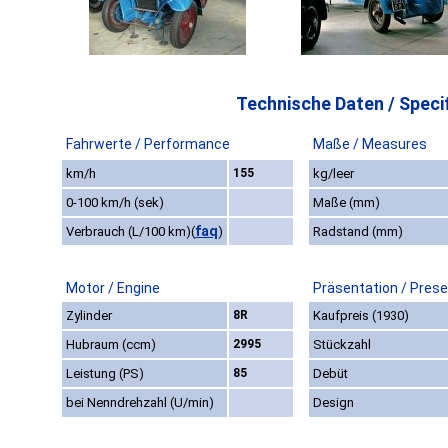
Technische Daten / Specif
Fahrwerte / Performance
Maße / Measures
km/h
155
kg/leer
0-100 km/h (sek)
Maße (mm)
faq
Verbrauch (L/100 km)
(
)
Radstand (mm)
Motor / Engine
Präsentation / Prese
Zylinder
8R
Kaufpreis (1930)
Hubraum (ccm)
2995
Stückzahl
Leistung (PS)
85
Debüt
bei Nenndrehzahl (U/min)
Design