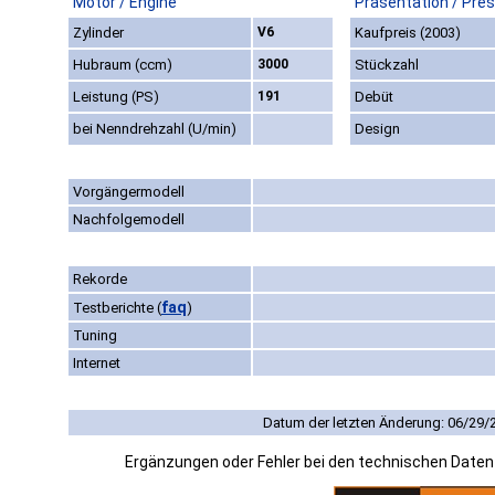
Motor / Engine
Präsentation / Pre
Zylinder
V6
Kaufpreis (2003)
Hubraum (ccm)
3000
Stückzahl
Leistung (PS)
191
Debüt
bei Nenndrehzahl (U/min)
Design
Vorgängermodell
Nachfolgemodell
Rekorde
faq
Testberichte
(
)
Tuning
Internet
Datum der letzten Änderung: 06/29/
Ergänzungen oder Fehler bei den technischen Date