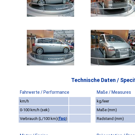
Technische Daten / Specif
Fahrwerte / Performance
Maße / Measures
km/h
kg/leer
0-100 km/h (sek)
Maße (mm)
faq
Verbrauch (L/100 km)
(
)
Radstand (mm)