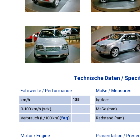
Technische Daten / Specif
Fahrwerte / Performance
Maße / Measures
km/h
185
kg/leer
0-100 km/h (sek)
Maße (mm)
faq
Verbrauch (L/100 km)
(
)
Radstand (mm)
Motor / Engine
Präsentation / Prese