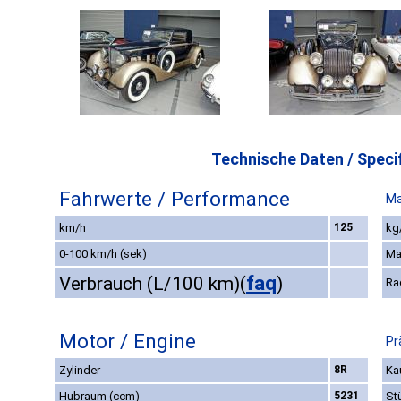
Technische Daten / Specif
Fahrwerte / Performance
Ma
km/h
125
kg
0-100 km/h (sek)
Ma
faq
Verbrauch (L/100 km)
(
)
Ra
Motor / Engine
Pr
Zylinder
8R
Ka
Hubraum (ccm)
5231
St