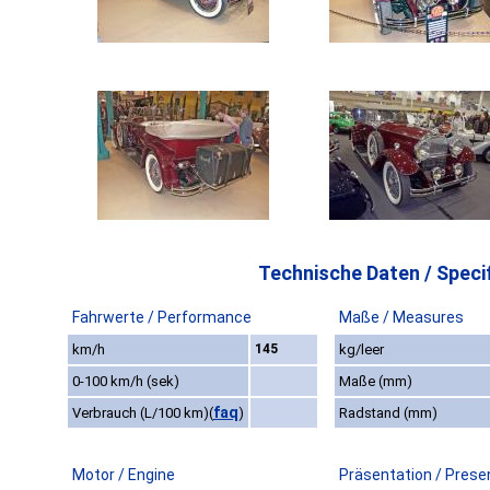
Technische Daten / Specif
Fahrwerte / Performance
Maße / Measures
km/h
145
kg/leer
0-100 km/h (sek)
Maße (mm)
faq
Verbrauch (L/100 km)
(
)
Radstand (mm)
Motor / Engine
Präsentation / Prese