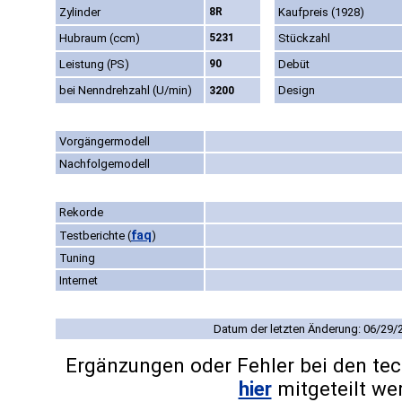
Zylinder
8R
Kaufpreis (1928)
Hubraum (ccm)
5231
Stückzahl
Leistung (PS)
90
Debüt
bei Nenndrehzahl (U/min)
Design
3200
Vorgängermodell
Nachfolgemodell
Rekorde
faq
Testberichte
(
)
Tuning
Internet
Datum der letzten Änderung: 06/29/
Ergänzungen oder Fehler bei den te
hier
mitgeteilt we