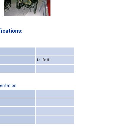
ications:
L: B: H:
sentation