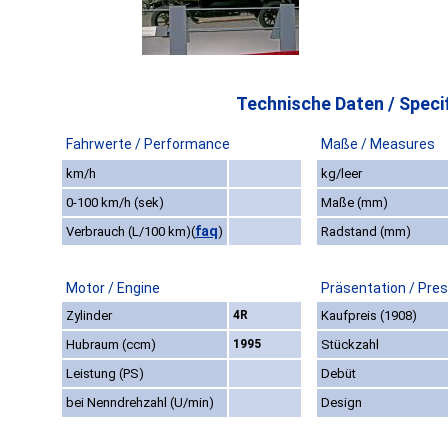
Technische Daten / Specif
Fahrwerte / Performance
Maße / Measures
km/h
kg/leer
0-100 km/h (sek)
Maße (mm)
faq
Verbrauch (L/100 km)
(
)
Radstand (mm)
Motor / Engine
Präsentation / Pre
Zylinder
4R
Kaufpreis (1908)
Hubraum (ccm)
1995
Stückzahl
Leistung (PS)
Debüt
bei Nenndrehzahl (U/min)
Design