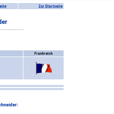
eite
Zur Startseite
der
Frankreich
hneider: