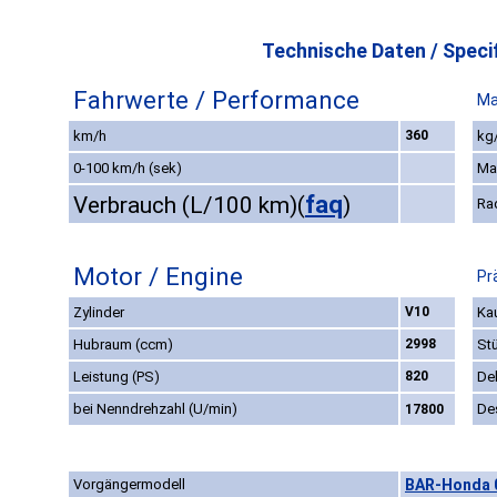
Technische Daten / Specif
Fahrwerte / Performance
Ma
km/h
360
kg/
0-100 km/h (sek)
Ma
faq
Verbrauch (L/100 km)
(
)
Ra
Motor / Engine
Pr
Zylinder
V10
Kau
Hubraum (ccm)
2998
St
Leistung (PS)
820
De
bei Nenndrehzahl (U/min)
De
17800
Vorgängermodell
BAR-Honda 0