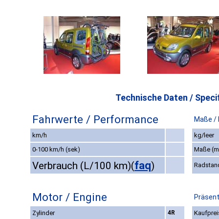
Technische Daten / Specif
Fahrwerte / Performance
Maße /
km/h
kg/leer
0-100 km/h (sek)
Maße (
faq
Verbrauch (L/100 km)
(
)
Radstan
Motor / Engine
Präsent
Zylinder
4R
Kaufprei