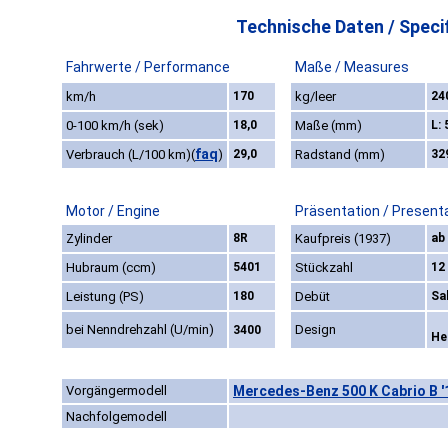
Technische Daten / Specif
Fahrwerte / Performance
Maße / Measures
km/h
170
kg/leer
24
0-100 km/h (sek)
18,0
Maße (mm)
L:
faq
Verbrauch (L/100 km)
(
)
29,0
Radstand (mm)
32
Motor / Engine
Präsentation / Present
Zylinder
8R
Kaufpreis (1937)
ab
Hubraum (ccm)
5401
Stückzahl
12
Leistung (PS)
180
Debüt
Sa
bei Nenndrehzahl (U/min)
Design
3400
He
Vorgängermodell
Mercedes-Benz 500 K Cabrio B '
Nachfolgemodell