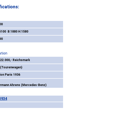
ications:
00
 5100 B:1880 H:1580
90
ation
 22.000,- Reichsmark
 (Tourenwagen)
lon Paris 1936
rmann Ahrens (Mercedes-Benz)
1934