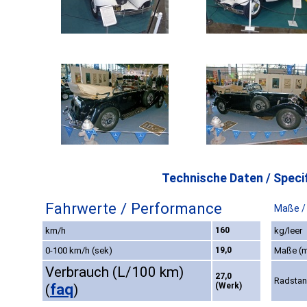
Technische Daten / Specif
Fahrwerte / Performance
Maße /
km/h
160
kg/leer
0-100 km/h (sek)
19,0
Maße (
Verbrauch (L/100 km)
27,0
Radsta
faq
(Werk)
(
)